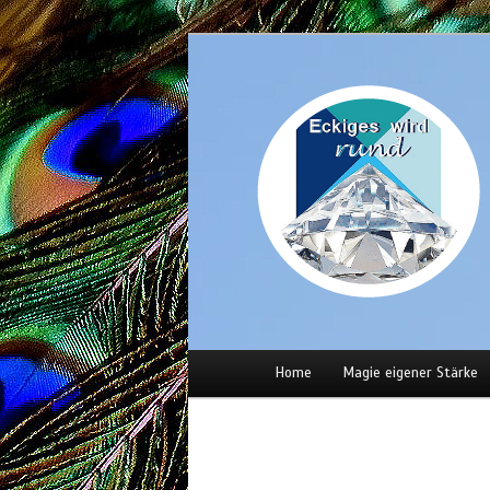
Hauptmenü
Home
Magie eigener Stärke
Zum
Zum
Inhalt
sekundären
wechseln
Inhalt